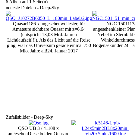
6 Alben auf 1 Seite(n)
neueste Dateien - Deep-Sky
Quasar
1186 x angesehen
weitester, für
NGC 1501
113
Amateure sichtbare Quasar mit z=6,64
angesehen
kleiner Pla
(entspricht 13,03 Mrd. Jahren
Nebel im Sternbild 
Lichtlaufzeit!!!). Als das Licht auf die Reise
Winkeldurchmesse
ging, war das Universum gerade einmal 750
Bogensekunden
24. J
Mio. Jahre alt!
24. Januar 2017
Zufallsbilder - Deep-Sky
QSO UB 3 / 4
1108 x
angesehen
Diese beiden Quasare