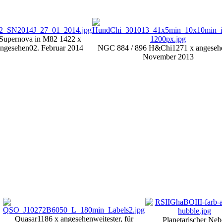
Supernova in M82
1422 x
angesehen
02. Februar 2014
NGC 884 / 896 H&Chi
1271 x angeseh
November 2013
Quasar
1186 x angesehen
weitester, für
Planetarischer Neb