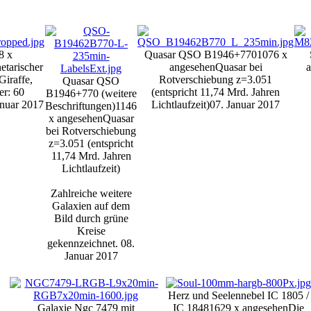
8 x
Quasar QSO B1946+770
1076 x
netarischer
angesehen
Quasar bei
Giraffe,
Rotverschiebung z=3.051
Quasar QSO
r: 60
(entspricht 11,74 Mrd. Jahren
B1946+770 (weitere
anuar 2017
Lichtlaufzeit)
07. Januar 2017
Beschriftungen)
1146
x angesehen
Quasar
bei Rotverschiebung
z=3.051 (entspricht
11,74 Mrd. Jahren
Lichtlaufzeit)
Zahlreiche weitere
Galaxien auf dem
Bild durch grüne
Kreise
gekennzeichnet.
08.
Januar 2017
Herz und Seelennebel IC 1805 /
Galaxie Ngc 7479 mit
IC 1848
1629 x angesehen
Die