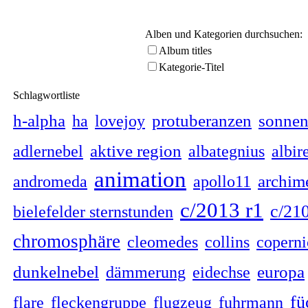
Alben und Kategorien durchsuchen:
Album titles
Kategorie-Titel
Schlagwortliste
h-alpha
protuberanzen
sonnen
ha
lovejoy
aktive region
adlernebel
albategnius
albir
animation
archim
andromeda
apollo11
c/2013 r1
c/21
bielefelder sternstunden
chromosphäre
cleomedes
collins
coperni
dunkelnebel
europa
dämmerung
eidechse
fü
flare
fleckengruppe
flugzeug
fuhrmann