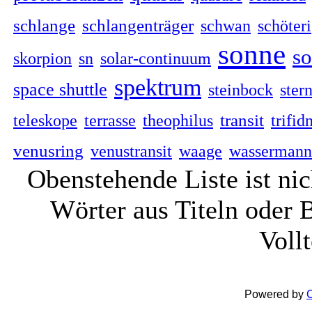
schlange
schlangenträger
schwan
schöteri
sonne
so
skorpion
sn
solar-continuum
spektrum
space shuttle
steinbock
ster
transit
teleskope
terrasse
theophilus
trifid
venusring
venustransit
waage
wassermann
Obenstehende Liste ist nich
Wörter aus Titeln oder 
Voll
Powered by
C