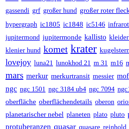
großer roter flec
gassendi
grf
großer hund
ic1805
ic1848
hypergraph
ic5146
infrarot
kallisto
jupitermonde
jupitermond
kleide
krater
komet
kugelster
klenier hund
lovejoy
luna21
lunokhod 21
m 31
m16
mars
merkur
mof
merkurtransit
messier
ngc
ngc 1501
ngc 3184 ub4
ngc 7094
ngc
oberfläche
oberflächendetails
oberon
orio
planetarischer nebel
planeten
plato
pluto
quasar
protuberanzen
quasare
reinhold