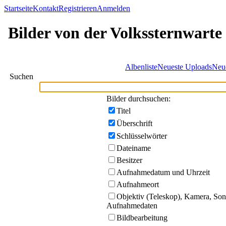
Startseite
Kontakt
Registrieren
Anmelden
Bilder von der Volkssternwarte
Albenliste
Neueste Uploads
Neu
Suchen
Bilder durchsuchen:
Titel
Überschrift
Schlüsselwörter
Dateiname
Besitzer
Aufnahmedatum und Uhrzeit
Aufnahmeort
Objektiv (Teleskop), Kamera, Sons
Aufnahmedaten
Bildbearbeitung