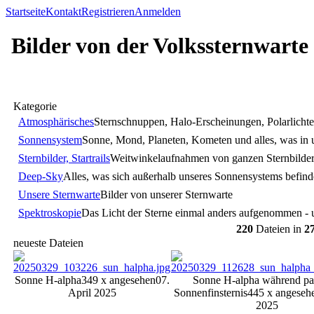
Startseite
Kontakt
Registrieren
Anmelden
Bilder von der Volkssternwarte
Kategorie
Atmosphärisches
Sternschnuppen, Halo-Erscheinungen, Polarlichte
Sonnensystem
Sonne, Mond, Planeten, Kometen und alles, was in
Sternbilder, Startrails
Weitwinkelaufnahmen von ganzen Sternbilde
Deep-Sky
Alles, was sich außerhalb unseres Sonnensystems befinde
Unsere Sternwarte
Bilder von unserer Sternwarte
Spektroskopie
Das Licht der Sterne einmal anders aufgenommen - u
220
Dateien in
2
neueste Dateien
Sonne H-alpha
349 x angesehen
07.
Sonne H-alpha während part
April 2025
Sonnenfinsternis
445 x angeseh
2025