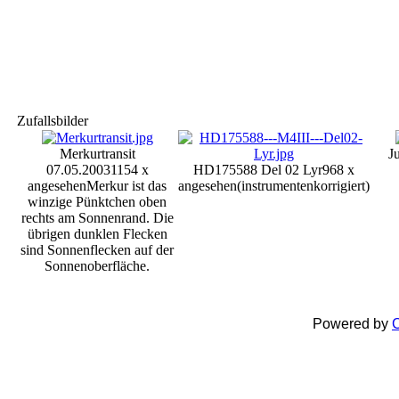
Zufallsbilder
Merkurtransit
J
07.05.2003
1154 x
HD175588 Del 02 Lyr
968 x
angesehen
Merkur ist das
angesehen
(instrumentenkorrigiert)
winzige Pünktchen oben
rechts am Sonnenrand. Die
übrigen dunklen Flecken
sind Sonnenflecken auf der
Sonnenoberfläche.
Powered by
C