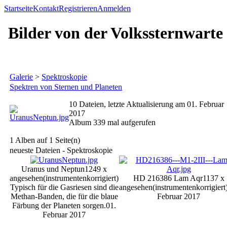
Startseite
Kontakt
Registrieren
Anmelden
Bilder von der Volkssternwarte
Galerie
>
Spektroskopie
Spektren von Sternen und Planeten
10 Dateien, letzte Aktualisierung am 01. Februar
2017
Album 339 mal aufgerufen
1 Alben auf 1 Seite(n)
neueste Dateien - Spektroskopie
Uranus und Neptun
1249 x
angesehen
(instrumentenkorrigiert)
HD 216386 Lam Aqr
1137 x
Typisch für die Gasriesen sind die
angesehen
(instrumentenkorrigiert
Methan-Banden, die für die blaue
Februar 2017
Färbung der Planeten sorgen.
01.
Februar 2017