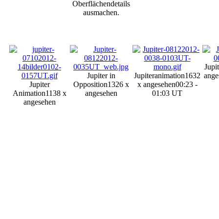
Oberflächendetails
ausmachen.
Jupi
Jupiter in
Jupiteranimation
1632
ange
Jupiter
Opposition
1326 x
x angesehen
00:23 -
Animation
1138 x
angesehen
01:03 UT
angesehen