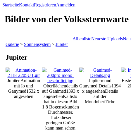
Startseite
Kontakt
Registrieren
Anmelden
Bilder von der Volkssternwarte
Albenliste
Neueste Uploads
Neu
Galerie
>
Sonnensystem
>
Jupiter
Jupiter
Jupiter Animation
Jupitermond
Erste
mit Io und
Oberflächendetails
Ganymed Details
1394
2
Ganymed
1532 x
auf Ganimed
1393 x
x angesehen
Details
angesehen
angesehen
Kallisto
auf der
hat in diesem Bild
Mondoberfläche
1,8 Bogensekunden
Durchmesser.
Trotz dieser
geringen Größe
kann man schon