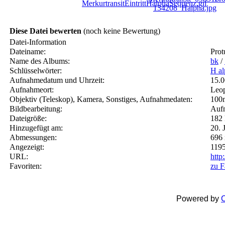
Diese Datei bewerten
(noch keine Bewertung)
Datei-Information
Dateiname:
Pro
Name des Albums:
bk
/
Schlüsselwörter:
H al
Aufnahmedatum und Uhrzeit:
15.
Aufnahmeort:
Leo
Objektiv (Teleskop), Kamera, Sonstiges, Aufnahmedaten:
100m
Bildbearbeitung:
Aufn
Dateigröße:
182
Hinzugefügt am:
20. 
Abmessungen:
696 
Angezeigt:
1195
URL:
http
Favoriten:
zu F
Powered by
C