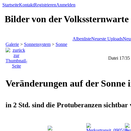
Startseite
Kontakt
Registrieren
Anmelden
Bilder von der Volkssternwarte
Albenliste
Neueste Uploads
Neu
Galerie
>
Sonnensystem
>
Sonne
Datei 17/35
Veränderungen auf der Sonne 
in 2 Std. sind die Protuberanzen sichtbar