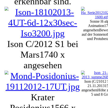
erkennbar sind.
Sonne H-al
Animation
17
angesehen
Bewe
auf der Sonnenob
und Protuber
Ison C/2012 S1 bei
Mars
1740 x
angesehen
Ison (C/21012 
21.11.2013
1
angesehen
Höhe 
Krater
5 und 8 Gr
Posidonius
1566 x