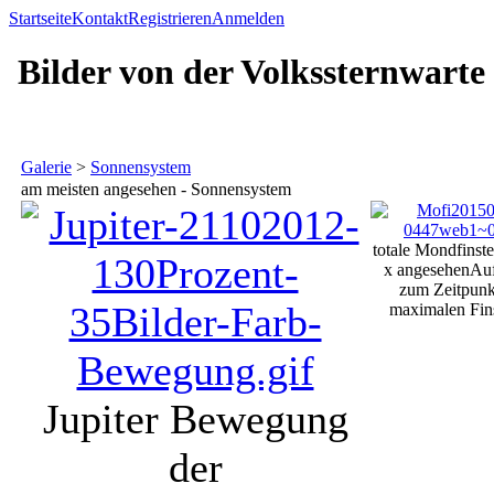
Startseite
Kontakt
Registrieren
Anmelden
Bilder von der Volkssternwarte
Galerie
>
Sonnensystem
am meisten angesehen - Sonnensystem
totale Mondfinste
x angesehen
Au
zum Zeitpunk
maximalen Fins
Jupiter Bewegung
der