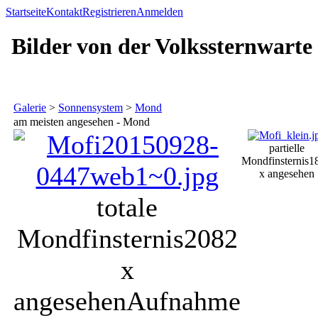
Startseite
Kontakt
Registrieren
Anmelden
Bilder von der Volkssternwarte
Galerie
>
Sonnensystem
>
Mond
am meisten angesehen - Mond
partielle
Mondfinsternis
1
x angesehen
totale
Mondfinsternis
2082
x
angesehen
Aufnahme