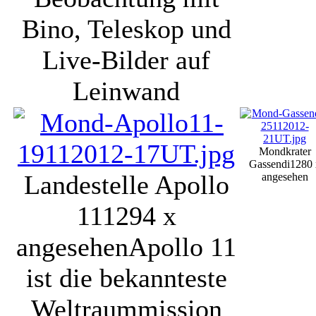
Bino, Teleskop und
Live-Bilder auf
Leinwand
Mondkrater
Gassendi
1280 
Landestelle Apollo
angesehen
11
1294 x
angesehen
Apollo 11
ist die bekannteste
Weltraummission