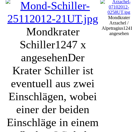
Mondkrater
Arzachel /
Mondkrater
Alpetragius
1241
angesehen
Schiller
1247 x
angesehen
Der
Krater Schiller ist
eventuell aus zwei
Einschlägen, wobei
einer der beiden
Einschläge in einem