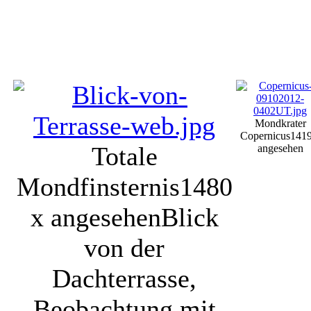
Mondkrater
Copernicus
1419
Totale
angesehen
Mondfinsternis
1480
x angesehen
Blick
von der
Dachterrasse,
Beobachtung mit