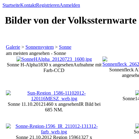
Startseite
Kontakt
Registrieren
Anmelden
Bilder von der Volkssternwarte
Galerie
>
Sonnensystem
>
Sonne
am meisten angesehen - Sonne
Sonne H-Alpha
1830 x angesehen
Aufnahme mit
Sonnenfleck A
Farb-CCD
angeseh
Sonne
1
Sonne 11.10.2012
1460 x angesehen
IR Bild bei
685 NM.
So
Sonne 21.10.2012 Region 1596
1327 x