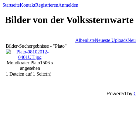
Startseite
Kontakt
Registrieren
Anmelden
Bilder von der Volkssternwarte
Albenliste
Neueste Uploads
Neu
Bilder-Suchergebnisse - "Plato"
Mondkrater Plato
1506 x
angesehen
1 Dateien auf 1 Seite(n)
Powered by
C