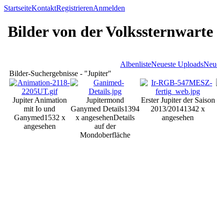
Startseite
Kontakt
Registrieren
Anmelden
Bilder von der Volkssternwarte
Albenliste
Neueste Uploads
Neu
Bilder-Suchergebnisse - "Jupiter"
Jupiter Animation
Jupitermond
Erster Jupiter der Saison
mit Io und
Ganymed Details
1394
2013/2014
1342 x
Ganymed
1532 x
x angesehen
Details
angesehen
angesehen
auf der
Mondoberfläche