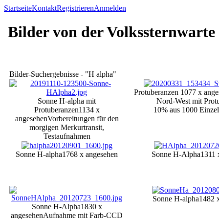
Startseite
Kontakt
Registrieren
Anmelden
Bilder von der Volkssternwarte
Bilder-Suchergebnisse - "H alpha"
Protuberanzen
1077 x ange
Sonne H-alpha mit
Nord-West mit Prot
Protuberanzen
1134 x
10% aus 1000 Einze
angesehen
Vorbereitungen für den
morgigen Merkurtransit,
Testaufnahmen
Sonne H-alpha
1768 x angesehen
Sonne H-Alpha
1311 
Sonne H-alpha
1482 
Sonne H-Alpha
1830 x
angesehen
Aufnahme mit Farb-CCD