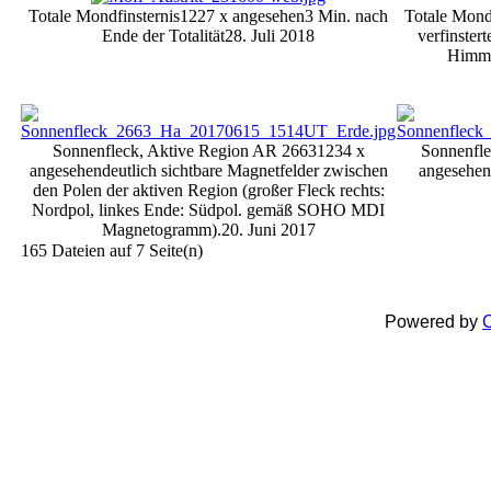
Totale Mondfinsternis
1227 x angesehen
3 Min. nach
Totale Mondf
Ende der Totalität
28. Juli 2018
verfinster
Himme
Sonnenfleck, Aktive Region AR 2663
1234 x
Sonnenfle
angesehen
deutlich sichtbare Magnetfelder zwischen
angesehen
den Polen der aktiven Region (großer Fleck rechts:
Nordpol, linkes Ende: Südpol. gemäß SOHO MDI
Magnetogramm).
20. Juni 2017
165 Dateien auf 7 Seite(n)
Powered by
C