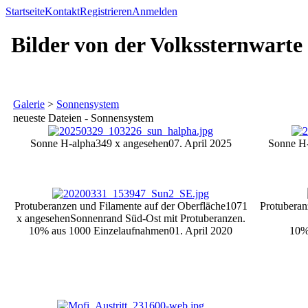
Startseite
Kontakt
Registrieren
Anmelden
Bilder von der Volkssternwarte
Galerie
>
Sonnensystem
neueste Dateien - Sonnensystem
Sonne H-alpha
349 x angesehen
07. April 2025
Sonne H-
Protuberanzen und Filamente auf der Oberfläche
1071
Protubera
x angesehen
Sonnenrand Süd-Ost mit Protuberanzen.
10% aus 1000 Einzelaufnahmen
01. April 2020
10%