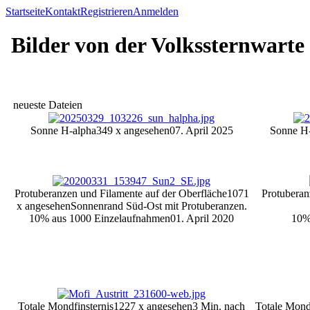
Startseite
Kontakt
Registrieren
Anmelden
Bilder von der Volkssternwarte
neueste Dateien
Sonne H-alpha
349 x angesehen
07. April 2025
Sonne H-
Protuberanzen und Filamente auf der Oberfläche
1071
Protubera
x angesehen
Sonnenrand Süd-Ost mit Protuberanzen.
10% aus 1000 Einzelaufnahmen
01. April 2020
10%
Totale Mondfinsternis
1227 x angesehen
3 Min. nach
Totale Mondf