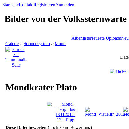
Startseite
Kontakt
Registrieren
Anmelden
Bilder von der Volkssternwarte
Albenliste
Neueste Uploads
Neu
Galerie
>
Sonnensystem
>
Mond
Date
Mondkrater Plato
Diese Datei bewerten
(noch keine Bewertung)