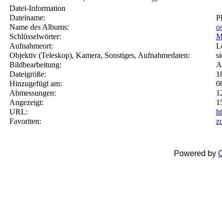
Datei-Information
Dateiname:
P
Name des Albums:
o
Schlüsselwörter:
M
Aufnahmeort:
L
Objektiv (Teleskop), Kamera, Sonstiges, Aufnahmedaten:
s
Bildbearbeitung:
A
Dateigröße:
1
Hinzugefügt am:
0
Abmessungen:
1
Angezeigt:
1
URL:
h
Favoriten:
z
Powered by
C