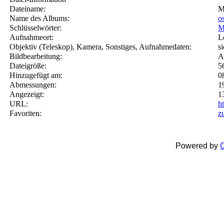
Dateiname:
M
Name des Albums:
o
Schlüsselwörter:
M
Aufnahmeort:
L
Objektiv (Teleskop), Kamera, Sonstiges, Aufnahmedaten:
s
Bildbearbeitung:
A
Dateigröße:
5
Hinzugefügt am:
0
Abmessungen:
1
Angezeigt:
1
URL:
h
Favoriten:
z
Powered by
C