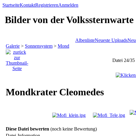
Startseite
Kontakt
Registrieren
Anmelden
Bilder von der Volkssternwarte
Albenliste
Neueste Uploads
Neu
Galerie
>
Sonnensystem
>
Mond
Datei 24/35
Mondkrater Cleomedes
Diese Datei bewerten
(noch keine Bewertung)
Datei-Information