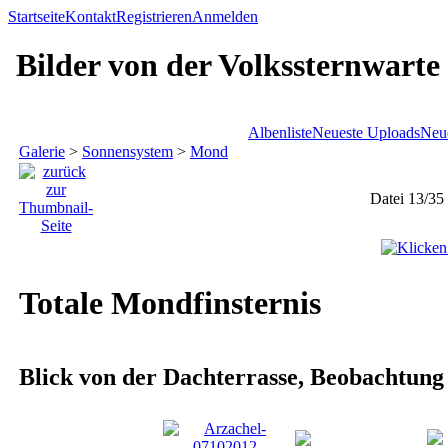
Startseite
Kontakt
Registrieren
Anmelden
Bilder von der Volkssternwarte
Albenliste
Neueste Uploads
Neu
Galerie
>
Sonnensystem
>
Mond
Datei 13/35
Totale Mondfinsternis
Blick von der Dachterrasse, Beobachtung