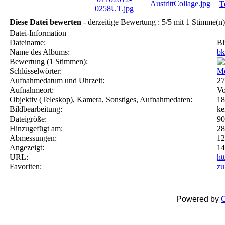
Diese Datei bewerten
- derzeitige Bewertung : 5/5 mit 1 Stimme(n)
Datei-Information
Dateiname:
Bl
Name des Albums:
bk
Bewertung (1 Stimmen):
Schlüsselwörter:
Mo
Aufnahmedatum und Uhrzeit:
27
Aufnahmeort:
Vo
Objektiv (Teleskop), Kamera, Sonstiges, Aufnahmedaten:
18
Bildbearbeitung:
ke
Dateigröße:
9
Hinzugefügt am:
28
Abmessungen:
12
Angezeigt:
14
URL:
ht
Favoriten:
zu
Powered by
C