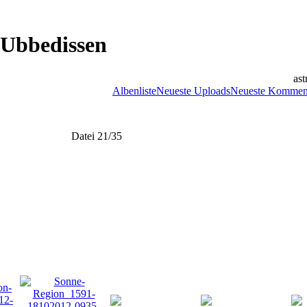
 Ubbedissen
ast
Albenliste
Neueste Uploads
Neueste Kommen
Datei 21/35