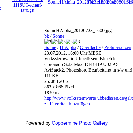
SonneHAlpha_20120723_1600.jpg
bk
/
Sonne
Sonne
/
H-Alpha
/
Oberfläche
/
Protuberanzen
23.07.2012, 16:00 Uhr MESZ
Volkssternwarte Ubbedissen, Bielefeld
Coronado SolarMax, DFK41AU02.AS
AviStack2, Photoshop, Bearbeitung in s/w und 
111 KB
25. Juli 2012
863 x 866 Pixel
1830 mal
http://www.volkssternwarte-ubbedissen.de/gal
zu Favoriten hinzufügen
Powered by
Coppermine Photo Gallery