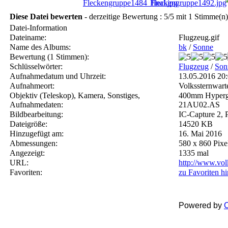
Diese Datei bewerten
- derzeitige Bewertung : 5/5 mit 1 Stimme(n)
Datei-Information
Dateiname:
Flugzeug.gif
Name des Albums:
bk
/
Sonne
Bewertung (1 Stimmen):
Schlüsselwörter:
Flugzeug
/
Son
Aufnahmedatum und Uhrzeit:
13.05.2016 2
Aufnahmeort:
Volkssternwart
Objektiv (Teleskop), Kamera, Sonstiges,
400mm Hypergr
Aufnahmedaten:
21AU02.AS
Bildbearbeitung:
IC-Capture 2,
Dateigröße:
14520 KB
Hinzugefügt am:
16. Mai 2016
Abmessungen:
580 x 860 Pixe
Angezeigt:
1335 mal
URL:
http://www.vol
Favoriten:
zu Favoriten h
Powered by
C