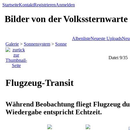
Startseite
Kontakt
Registrieren
Anmelden
Bilder von der Volkssternwarte
Albenliste
Neueste Uploads
Neu
Galerie
>
Sonnensystem
>
Sonne
Datei 9/35
Flugzeug-Transit
Während Beobachtung fliegt Flugzeug dur
Wiedergabe entspricht Echtzeit.