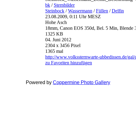
bk
/
Sternbilder
Steinbock
/
Wassermann
/
Füllen
/
Delfin
23.08.2009, 0:11 Uhr MESZ
Hohe Asch
18mm, Canon EOS 350d, Bel. 5 Min, Blende 3
1325 KB
04. Juni 2012
2304 x 3456 Pixel
1365 mal
http://www.volkssternwarte-ubbedissen.de/gal
zu Favoriten hinzufügen
Powered by
Coppermine Photo Gallery