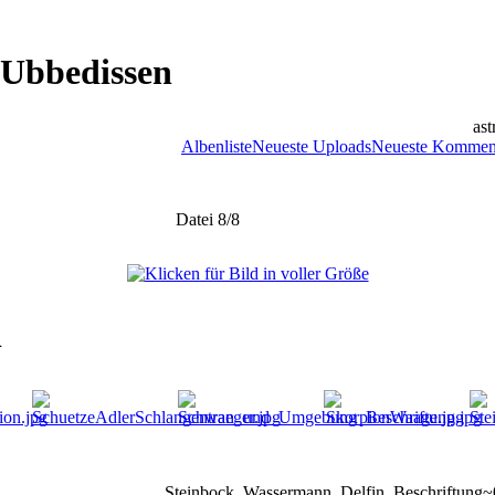
 Ubbedissen
ast
Albenliste
Neueste Uploads
Neueste Kommen
Datei 8/8
l
Steinbock_Wassermann_Delfin_Beschriftung~