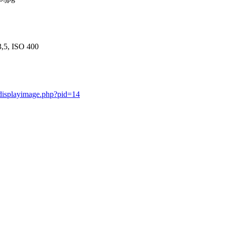
,5, ISO 400
/displayimage.php?pid=14