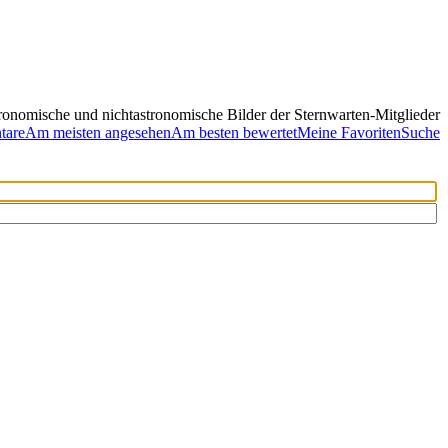
ronomische und nichtastronomische Bilder der Sternwarten-Mitglieder
tare
Am meisten angesehen
Am besten bewertet
Meine Favoriten
Suche